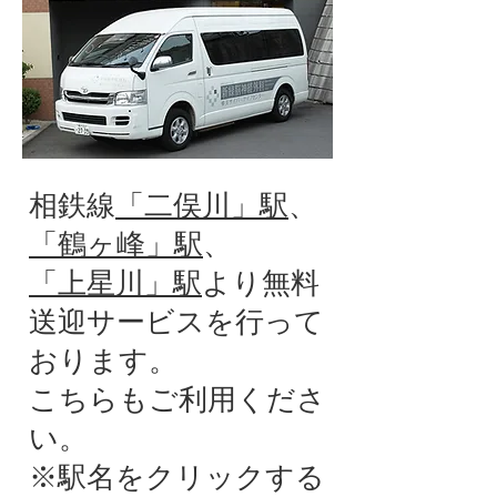
​相鉄線
「二俣川」駅
、
「鶴ヶ峰」駅
、
「上星川」駅
より
無料
送迎サービスを行って
おります。
こちらもご利用くださ
い。
​※駅名をクリックする