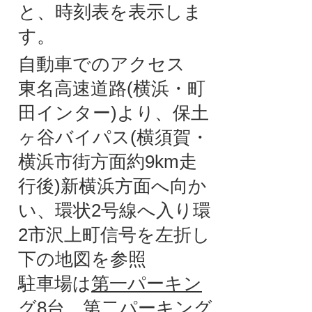
と、時刻表を表示しま
す。
自動車でのアクセス
東名高速道路(横浜・町
田インター)より、保土
ヶ谷バイパス(横須賀・
横浜市街方面約9km走
行後)新横浜方面へ向か
い、環状2号線へ入り環
2市沢上町信号を左折し
下の地図を参照
駐車場は
第一パーキン
グ8台
、
第二パーキング