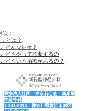
目次：
1．とは？
2. どんな症状？
3. どうやって診断するの
4. どういう治療があるの？
医療法人社団 東京石心会 新緑脳
神経外科
〒241-0014 神奈川県横浜市旭区